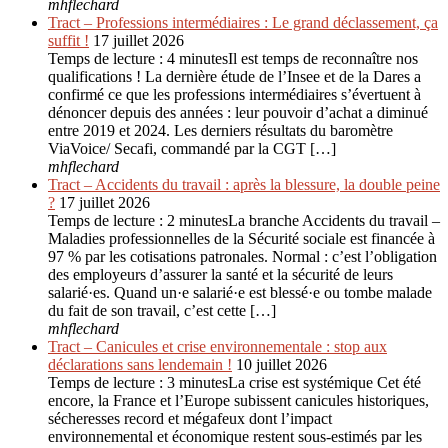
mhflechard
Tract – Professions intermédiaires : Le grand déclassement, ça
suffit !
17 juillet 2026
Temps de lecture : 4 minutesIl est temps de reconnaître nos
qualifications ! La dernière étude de l’Insee et de la Dares a
confirmé ce que les professions intermédiaires s’évertuent à
dénoncer depuis des années : leur pouvoir d’achat a diminué
entre 2019 et 2024. Les derniers résultats du baromètre
ViaVoice/ Secafi, commandé par la CGT […]
mhflechard
Tract – Accidents du travail : après la blessure, la double peine
?
17 juillet 2026
Temps de lecture : 2 minutesLa branche Accidents du travail –
Maladies professionnelles de la Sécurité sociale est financée à
97 % par les cotisations patronales. Normal : c’est l’obligation
des employeurs d’assurer la santé et la sécurité de leurs
salarié·es. Quand un·e salarié·e est blessé·e ou tombe malade
du fait de son travail, c’est cette […]
mhflechard
Tract – Canicules et crise environ­nementale : stop aux
déclarations sans lendemain !
10 juillet 2026
Temps de lecture : 3 minutesLa crise est systémique Cet été
encore, la France et l’Europe subissent canicules historiques,
sécheresses record et mégafeux dont l’impact
environnemental et économique restent sous-estimés par les