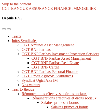
Skip to the content
CGT BANQUE ASSURANCE FINANCE IMMOBILIER
Depuis 1895
Toggle
Toggle
the
the
Tracts
mobile
search
Infos Syndicales
menu
field
CGT Amundi Asset Management
CGT BNP Paribas
CGT BNP Paribas Investment Protection Services
CGT BNP Paribas Asset Management
CGT BNP Paribas Real Estate
CGT BNP Cardif
CGT BNP Paribas Personal Finance
CGT Credit Agricole Assurances
Syndicat Ugict Axa IM
Nos valeurs
Trac-to-thèque
Rémunérations effectives et droits sociaux
Rémunérations effectives et droits sociaux
Salaires primes et bonus
Salaires primes et bonus