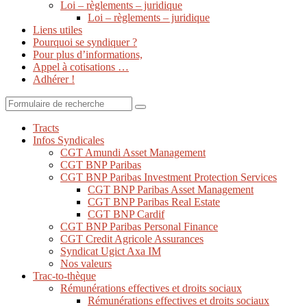
Loi – règlements – juridique
Loi – règlements – juridique
Liens utiles
Pourquoi se syndiquer ?
Pour plus d’informations,
Appel à cotisations …
Adhérer !
Search
Tracts
Infos Syndicales
CGT Amundi Asset Management
CGT BNP Paribas
CGT BNP Paribas Investment Protection Services
CGT BNP Paribas Asset Management
CGT BNP Paribas Real Estate
CGT BNP Cardif
CGT BNP Paribas Personal Finance
CGT Credit Agricole Assurances
Syndicat Ugict Axa IM
Nos valeurs
Trac-to-thèque
Rémunérations effectives et droits sociaux
Rémunérations effectives et droits sociaux