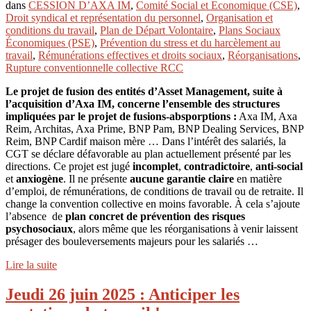
dans
CESSION D’AXA IM
,
Comité Social et Economique (CSE)
,
Droit syndical et représentation du personnel
,
Organisation et
conditions du travail
,
Plan de Départ Volontaire
,
Plans Sociaux
Économiques (PSE)
,
Prévention du stress et du harcèlement au
travail
,
Rémunérations effectives et droits sociaux
,
Réorganisations
,
Rupture conventionnelle collective RCC
Le projet de fusion des entités d’Asset Management, suite à
l’acquisition d’Axa IM, concerne l’ensemble des structures
impliquées par le projet de fusions-absporptions :
Axa IM, Axa
Reim, Architas, Axa Prime, BNP Pam, BNP Dealing Services, BNP
Reim, BNP Cardif maison mère … Dans l’intérêt des salariés, la
CGT se déclare défavorable au plan actuellement présenté par les
directions. Ce projet est jugé
incomplet
,
contradictoire
,
anti-social
et
anxiogène
. Il ne présente
aucune garantie claire
en matière
d’emploi, de rémunérations, de conditions de travail ou de retraite. Il
change la convention collective en moins favorable. À cela s’ajoute
l’absence de
plan concret de prévention des risques
psychosociaux
, alors même que les réorganisations à venir laissent
présager des bouleversements majeurs pour les salariés …
Lire la suite
Jeudi 26 juin 2025 : Anticiper les