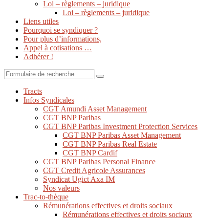
Loi – règlements – juridique
Loi – règlements – juridique
Liens utiles
Pourquoi se syndiquer ?
Pour plus d’informations,
Appel à cotisations …
Adhérer !
Search
Tracts
Infos Syndicales
CGT Amundi Asset Management
CGT BNP Paribas
CGT BNP Paribas Investment Protection Services
CGT BNP Paribas Asset Management
CGT BNP Paribas Real Estate
CGT BNP Cardif
CGT BNP Paribas Personal Finance
CGT Credit Agricole Assurances
Syndicat Ugict Axa IM
Nos valeurs
Trac-to-thèque
Rémunérations effectives et droits sociaux
Rémunérations effectives et droits sociaux