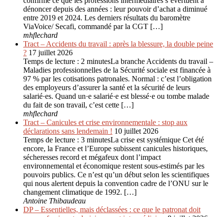
confirmé ce que les professions intermédiaires s’évertuent à
dénoncer depuis des années : leur pouvoir d’achat a diminué
entre 2019 et 2024. Les derniers résultats du baromètre
ViaVoice/ Secafi, commandé par la CGT […]
mhflechard
Tract – Accidents du travail : après la blessure, la double peine
?
17 juillet 2026
Temps de lecture : 2 minutesLa branche Accidents du travail –
Maladies professionnelles de la Sécurité sociale est financée à
97 % par les cotisations patronales. Normal : c’est l’obligation
des employeurs d’assurer la santé et la sécurité de leurs
salarié·es. Quand un·e salarié·e est blessé·e ou tombe malade
du fait de son travail, c’est cette […]
mhflechard
Tract – Canicules et crise environ­nementale : stop aux
déclarations sans lendemain !
10 juillet 2026
Temps de lecture : 3 minutesLa crise est systémique Cet été
encore, la France et l’Europe subissent canicules historiques,
sécheresses record et mégafeux dont l’impact
environnemental et économique restent sous-estimés par les
pouvoirs publics. Ce n’est qu’un début selon les scientifiques
qui nous alertent depuis la convention cadre de l’ONU sur le
changement climatique de 1992. […]
Antoine Thibaudeau
DP – Essentielles, mais déclassées : ce que le patronat doit