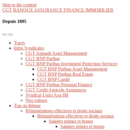
Skip to the content
CGT BANQUE ASSURANCE FINANCE IMMOBILIER
Depuis 1895
Toggle
Toggle
the
the
Tracts
mobile
search
Infos Syndicales
menu
field
CGT Amundi Asset Management
CGT BNP Paribas
CGT BNP Paribas Investment Protection Services
CGT BNP Paribas Asset Management
CGT BNP Paribas Real Estate
CGT BNP Cardif
CGT BNP Paribas Personal Finance
CGT Credit Agricole Assurances
Syndicat Ugict Axa IM
Nos valeurs
Trac-to-thèque
Rémunérations effectives et droits sociaux
Rémunérations effectives et droits sociaux
Salaires primes et bonus
Salaires primes et bonus