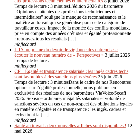
aux professions techniciennes et intermédiaires
8 juillet 2026
Temps de lecture : 3 minutesL’édition 2026 du baromètre
“Opinions et attentes des professions techniciennes et
intermédiaires” souligne le manque de reconnaissance et le
mal-être au travail qui se généralise pour cette catégorie de
travailleur·euses. Impact de la montée des conflits mondiaux,
prise en compte des années d’études et égalité professionnelle
: retrouvez tous les résultats […]
mhflechard
L’IA au prisme du devoir de vigilance des entreprises :
écouter le nouveau numéro de « Perspectives »
3 juillet 2026
Temps de lecture :
mhflechard
CP – Égalité et transparence salariale : les ingés cadres techs
sont favorables à des sanctions plus sévères
25 juin 2026
Temps de lecture : 3 minutesDans le cadre de nos Rencontres
options sur l’égalité professionnelle, nous publions en
exclusivité des résultats de nos baromètres ViaVoice/Secafi
2026. Sexisme ordinaire, inégalités salariales et volonté de
sanctions sévères en cas de non-respect des obligations légales
en matière d’égalité et de transparence : les ingés, cadres et
techs tirent la […]
mhflechard
Santé au travail : deux nouvelles affiches sont disponibles !
12
mai 2026