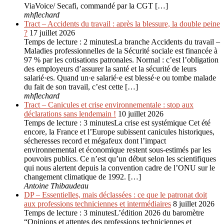
ViaVoice/ Secafi, commandé par la CGT […]
mhflechard
Tract – Accidents du travail : après la blessure, la double peine
?
17 juillet 2026
Temps de lecture : 2 minutesLa branche Accidents du travail –
Maladies professionnelles de la Sécurité sociale est financée à
97 % par les cotisations patronales. Normal : c’est l’obligation
des employeurs d’assurer la santé et la sécurité de leurs
salarié·es. Quand un·e salarié·e est blessé·e ou tombe malade
du fait de son travail, c’est cette […]
mhflechard
Tract – Canicules et crise environ­nementale : stop aux
déclarations sans lendemain !
10 juillet 2026
Temps de lecture : 3 minutesLa crise est systémique Cet été
encore, la France et l’Europe subissent canicules historiques,
sécheresses record et mégafeux dont l’impact
environnemental et économique restent sous-estimés par les
pouvoirs publics. Ce n’est qu’un début selon les scientifiques
qui nous alertent depuis la convention cadre de l’ONU sur le
changement climatique de 1992. […]
Antoine Thibaudeau
DP – Essentielles, mais déclassées : ce que le patronat doit
aux professions techniciennes et intermédiaires
8 juillet 2026
Temps de lecture : 3 minutesL’édition 2026 du baromètre
“Opinions et attentes des professions techniciennes et