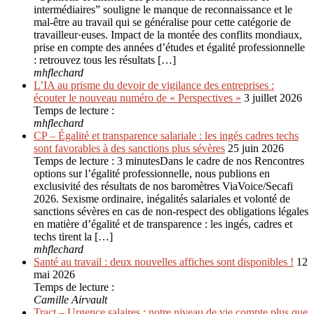
intermédiaires” souligne le manque de reconnaissance et le
mal-être au travail qui se généralise pour cette catégorie de
travailleur·euses. Impact de la montée des conflits mondiaux,
prise en compte des années d’études et égalité professionnelle
: retrouvez tous les résultats […]
mhflechard
L’IA au prisme du devoir de vigilance des entreprises :
écouter le nouveau numéro de « Perspectives »
3 juillet 2026
Temps de lecture :
mhflechard
CP – Égalité et transparence salariale : les ingés cadres techs
sont favorables à des sanctions plus sévères
25 juin 2026
Temps de lecture : 3 minutesDans le cadre de nos Rencontres
options sur l’égalité professionnelle, nous publions en
exclusivité des résultats de nos baromètres ViaVoice/Secafi
2026. Sexisme ordinaire, inégalités salariales et volonté de
sanctions sévères en cas de non-respect des obligations légales
en matière d’égalité et de transparence : les ingés, cadres et
techs tirent la […]
mhflechard
Santé au travail : deux nouvelles affiches sont disponibles !
12
mai 2026
Temps de lecture :
Camille Airvault
Tract – Urgence salaires : notre niveau de vie compte plus que