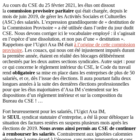
Au cours du CSE du 25 février 2021, les élus ont dissout
la
commission provisoire paritaire
qui était chargée, depuis le
mois de juin 2019, de gérer les Activités Sociales et Culturelles
(ASC) des salariés. L’expression grandiloquente de « destitution de
la Commission Provisoire » a été utilisée dans l’ordre du jour dudit
CSE. Nous devons corriger ici le vocabulaire employé : il s’agissait
en l’espèce d’une dissolution, et non pas d’une « destitution ».
Rappelons que l’Ugict Axa IM était
à l’origine de cette commission
provisoire
. Les couacs, qui nous ont été injustement imputés durant
la première année, étaient en réalité des blocages délibérément
orchestrés par les deux autres sections syndicales. Autre sujet : pour
ce qui concerne le règlement intérieur du CSE, le Code du travail
rend
obligatoire
sa mise en place dans les entreprises de plus de 50
salariés, et ce, dès l’issue des élections. Il aura pourtant fallu deux
longues années à la suite des dernières élections professionnelles
pour que les élus majoritaires d’Axa IM s’entendent sur les
dispositions d’un règlement intérieur et sur la composition du
Bureau du CSE ! …
Fort heureusement pour les salariés, l’Ugict Axa IM,
le
SEUL
syndicat statutaire d’entreprise, a été là pour débloquer la
situation des factures restées en suspens plusieurs mois après les
élections de 2019.
Nous avons ainsi permis au CSE de continuer
à rembourser les salariés
. Contrairement aux ignobles calomnies
répandues à notre égard à l’époque, sans notre intervention et sans