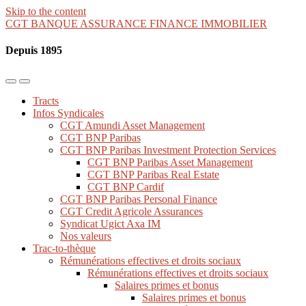
Skip to the content
CGT BANQUE ASSURANCE FINANCE IMMOBILIER
Depuis 1895
Toggle
Toggle
the
the
Tracts
mobile
search
Infos Syndicales
menu
field
CGT Amundi Asset Management
CGT BNP Paribas
CGT BNP Paribas Investment Protection Services
CGT BNP Paribas Asset Management
CGT BNP Paribas Real Estate
CGT BNP Cardif
CGT BNP Paribas Personal Finance
CGT Credit Agricole Assurances
Syndicat Ugict Axa IM
Nos valeurs
Trac-to-thèque
Rémunérations effectives et droits sociaux
Rémunérations effectives et droits sociaux
Salaires primes et bonus
Salaires primes et bonus