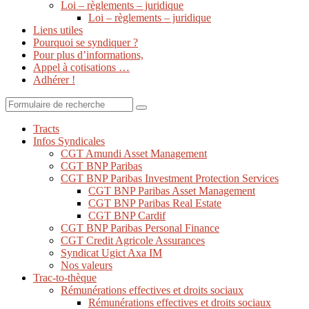
Loi – règlements – juridique
Loi – règlements – juridique
Liens utiles
Pourquoi se syndiquer ?
Pour plus d’informations,
Appel à cotisations …
Adhérer !
Search
Tracts
Infos Syndicales
CGT Amundi Asset Management
CGT BNP Paribas
CGT BNP Paribas Investment Protection Services
CGT BNP Paribas Asset Management
CGT BNP Paribas Real Estate
CGT BNP Cardif
CGT BNP Paribas Personal Finance
CGT Credit Agricole Assurances
Syndicat Ugict Axa IM
Nos valeurs
Trac-to-thèque
Rémunérations effectives et droits sociaux
Rémunérations effectives et droits sociaux