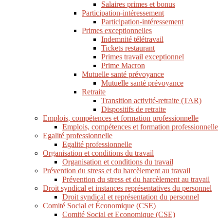
Salaires primes et bonus
Participation-intéressement
Participation-intéressement
Primes exceptionnelles
Indemnité télétravail
Tickets restaurant
Primes travail exceptionnel
Prime Macron
Mutuelle santé prévoyance
Mutuelle santé prévoyance
Retraite
Transition activité-retraite (TAR)
Dispositifs de retraite
Emplois, compétences et formation professionnelle
Emplois, compétences et formation professionnelle
Egalité professionnelle
Egalité professionnelle
Organisation et conditions du travail
Organisation et conditions du travail
Prévention du stress et du harcèlement au travail
Prévention du stress et du harcèlement au travail
Droit syndical et instances représentatives du personnel
Droit syndical et représentation du personnel
Comité Social et Économique (CSE)
Comité Social et Economique (CSE)