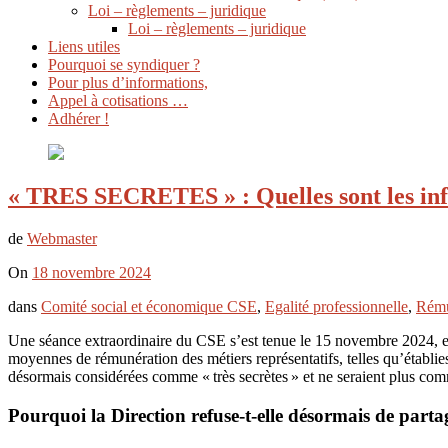
Loi – règlements – juridique
Loi – règlements – juridique
Liens utiles
Pourquoi se syndiquer ?
Pour plus d’informations,
Appel à cotisations …
Adhérer !
« TRES SECRETES » : Quelles sont les inf
de
Webmaster
On
18 novembre 2024
dans
Comité social et économique CSE
,
Egalité professionnelle
,
Rémun
Une séance extraordinaire du CSE s’est tenue le 15 novembre 2024, en
moyennes de rémunération des métiers représentatifs, telles qu’établi
désormais considérées comme « très secrètes » et ne seraient plus c
Pourquoi la Direction refuse-t-elle désormais de parta