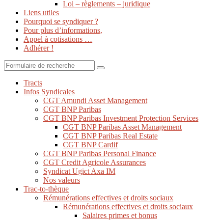
Loi – règlements – juridique
Liens utiles
Pourquoi se syndiquer ?
Pour plus d’informations,
Appel à cotisations …
Adhérer !
Search
Tracts
Infos Syndicales
CGT Amundi Asset Management
CGT BNP Paribas
CGT BNP Paribas Investment Protection Services
CGT BNP Paribas Asset Management
CGT BNP Paribas Real Estate
CGT BNP Cardif
CGT BNP Paribas Personal Finance
CGT Credit Agricole Assurances
Syndicat Ugict Axa IM
Nos valeurs
Trac-to-thèque
Rémunérations effectives et droits sociaux
Rémunérations effectives et droits sociaux
Salaires primes et bonus