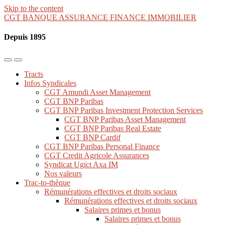
Skip to the content
CGT BANQUE ASSURANCE FINANCE IMMOBILIER
Depuis 1895
Toggle
Toggle
the
the
Tracts
mobile
search
Infos Syndicales
menu
field
CGT Amundi Asset Management
CGT BNP Paribas
CGT BNP Paribas Investment Protection Services
CGT BNP Paribas Asset Management
CGT BNP Paribas Real Estate
CGT BNP Cardif
CGT BNP Paribas Personal Finance
CGT Credit Agricole Assurances
Syndicat Ugict Axa IM
Nos valeurs
Trac-to-thèque
Rémunérations effectives et droits sociaux
Rémunérations effectives et droits sociaux
Salaires primes et bonus
Salaires primes et bonus