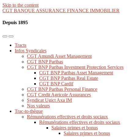
Skip to the content
CGT BANQUE ASSURANCE FINANCE IMMOBILIER
Depuis 1895
Toggle
Toggle
the
the
Tracts
mobile
search
Infos Syndicales
menu
field
CGT Amundi Asset Management
CGT BNP Paribas
CGT BNP Paribas Investment Protection Services
CGT BNP Paribas Asset Management
CGT BNP Paribas Real Estate
CGT BNP Cardif
CGT BNP Paribas Personal Finance
CGT Credit Agricole Assurances
Syndicat Ugict Axa IM
Nos valeurs
Trac-to-thèque
Rémunérations effectives et droits sociaux
Rémunérations effectives et droits sociaux
Salaires primes et bonus
Salaires primes et bonus