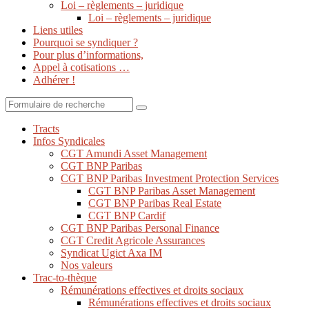
Loi – règlements – juridique
Loi – règlements – juridique
Liens utiles
Pourquoi se syndiquer ?
Pour plus d’informations,
Appel à cotisations …
Adhérer !
Search
Tracts
Infos Syndicales
CGT Amundi Asset Management
CGT BNP Paribas
CGT BNP Paribas Investment Protection Services
CGT BNP Paribas Asset Management
CGT BNP Paribas Real Estate
CGT BNP Cardif
CGT BNP Paribas Personal Finance
CGT Credit Agricole Assurances
Syndicat Ugict Axa IM
Nos valeurs
Trac-to-thèque
Rémunérations effectives et droits sociaux
Rémunérations effectives et droits sociaux