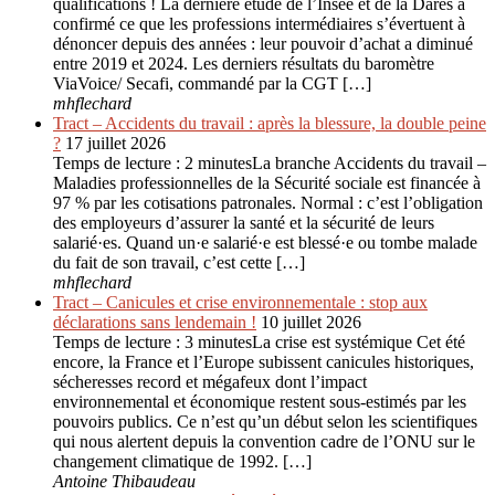
qualifications ! La dernière étude de l’Insee et de la Dares a
confirmé ce que les professions intermédiaires s’évertuent à
dénoncer depuis des années : leur pouvoir d’achat a diminué
entre 2019 et 2024. Les derniers résultats du baromètre
ViaVoice/ Secafi, commandé par la CGT […]
mhflechard
Tract – Accidents du travail : après la blessure, la double peine
?
17 juillet 2026
Temps de lecture : 2 minutesLa branche Accidents du travail –
Maladies professionnelles de la Sécurité sociale est financée à
97 % par les cotisations patronales. Normal : c’est l’obligation
des employeurs d’assurer la santé et la sécurité de leurs
salarié·es. Quand un·e salarié·e est blessé·e ou tombe malade
du fait de son travail, c’est cette […]
mhflechard
Tract – Canicules et crise environ­nementale : stop aux
déclarations sans lendemain !
10 juillet 2026
Temps de lecture : 3 minutesLa crise est systémique Cet été
encore, la France et l’Europe subissent canicules historiques,
sécheresses record et mégafeux dont l’impact
environnemental et économique restent sous-estimés par les
pouvoirs publics. Ce n’est qu’un début selon les scientifiques
qui nous alertent depuis la convention cadre de l’ONU sur le
changement climatique de 1992. […]
Antoine Thibaudeau