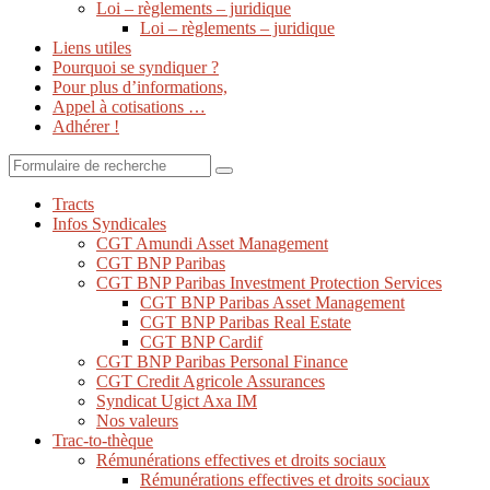
Loi – règlements – juridique
Loi – règlements – juridique
Liens utiles
Pourquoi se syndiquer ?
Pour plus d’informations,
Appel à cotisations …
Adhérer !
Search
Tracts
Infos Syndicales
CGT Amundi Asset Management
CGT BNP Paribas
CGT BNP Paribas Investment Protection Services
CGT BNP Paribas Asset Management
CGT BNP Paribas Real Estate
CGT BNP Cardif
CGT BNP Paribas Personal Finance
CGT Credit Agricole Assurances
Syndicat Ugict Axa IM
Nos valeurs
Trac-to-thèque
Rémunérations effectives et droits sociaux
Rémunérations effectives et droits sociaux