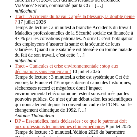
ViaVoice/ Secafi, commandé par la CGT […]
mhflechard
Tract – Accidents du travail : après la blessure, la double peine
?
17 juillet 2026
Temps de lecture : 2 minutesLa branche Accidents du travail –
Maladies professionnelles de la Sécurité sociale est financée à
97 % par les cotisations patronales. Normal : c’est l’obligation
des employeurs d’assurer la santé et la sécurité de leurs
salarié·es. Quand un·e salarié·e est blessé·e ou tombe malade
du fait de son travail, c’est cette […]
mhflechard
Tract – Canicules et crise environ­nementale : stop aux
déclarations sans lendemain !
10 juillet 2026
Temps de lecture : 3 minutesLa crise est systémique Cet été
encore, la France et l’Europe subissent canicules historiques,
sécheresses record et mégafeux dont l’impact
environnemental et économique restent sous-estimés par les
pouvoirs publics. Ce n’est qu’un début selon les scientifiques
qui nous alertent depuis la convention cadre de l’ONU sur le
changement climatique de 1992. […]
Antoine Thibaudeau
DP – Essentielles, mais déclassées : ce que le patronat doit
aux professions techniciennes et intermédiaires
8 juillet 2026
Temps de lecture : 3 minutesL’édition 2026 du baromètre