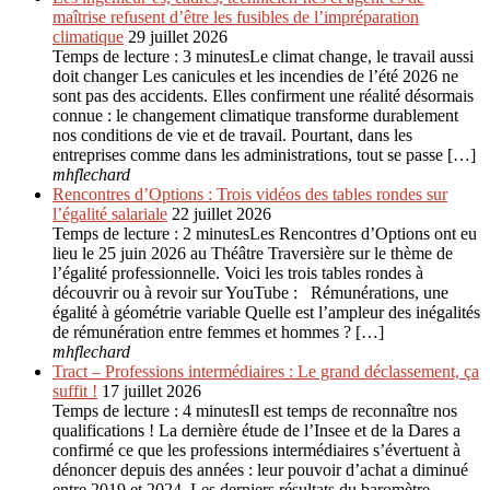
maîtrise refusent d’être les fusibles de l’impréparation
climatique
29 juillet 2026
Temps de lecture : 3 minutesLe climat change, le travail aussi
doit changer Les canicules et les incendies de l’été 2026 ne
sont pas des accidents. Elles confirment une réalité désormais
connue : le changement climatique transforme durablement
nos conditions de vie et de travail. Pourtant, dans les
entreprises comme dans les administrations, tout se passe […]
mhflechard
Rencontres d’Options : Trois vidéos des tables rondes sur
l’égalité salariale
22 juillet 2026
Temps de lecture : 2 minutesLes Rencontres d’Options ont eu
lieu le 25 juin 2026 au Théâtre Traversière sur le thème de
l’égalité professionnelle. Voici les trois tables rondes à
découvrir ou à revoir sur YouTube : Rémunérations, une
égalité à géométrie variable Quelle est l’ampleur des inégalités
de rémunération entre femmes et hommes ? […]
mhflechard
Tract – Professions intermédiaires : Le grand déclassement, ça
suffit !
17 juillet 2026
Temps de lecture : 4 minutesIl est temps de reconnaître nos
qualifications ! La dernière étude de l’Insee et de la Dares a
confirmé ce que les professions intermédiaires s’évertuent à
dénoncer depuis des années : leur pouvoir d’achat a diminué
entre 2019 et 2024. Les derniers résultats du baromètre