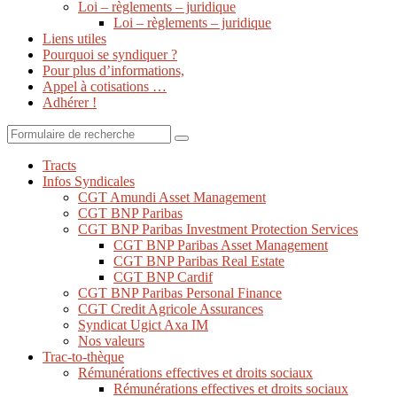
Loi – règlements – juridique
Loi – règlements – juridique
Liens utiles
Pourquoi se syndiquer ?
Pour plus d’informations,
Appel à cotisations …
Adhérer !
Search
Tracts
Infos Syndicales
CGT Amundi Asset Management
CGT BNP Paribas
CGT BNP Paribas Investment Protection Services
CGT BNP Paribas Asset Management
CGT BNP Paribas Real Estate
CGT BNP Cardif
CGT BNP Paribas Personal Finance
CGT Credit Agricole Assurances
Syndicat Ugict Axa IM
Nos valeurs
Trac-to-thèque
Rémunérations effectives et droits sociaux
Rémunérations effectives et droits sociaux