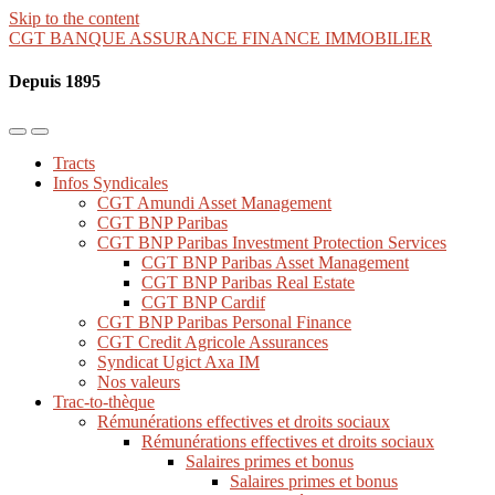
Skip to the content
CGT BANQUE ASSURANCE FINANCE IMMOBILIER
Depuis 1895
Toggle
Toggle
the
the
Tracts
mobile
search
Infos Syndicales
menu
field
CGT Amundi Asset Management
CGT BNP Paribas
CGT BNP Paribas Investment Protection Services
CGT BNP Paribas Asset Management
CGT BNP Paribas Real Estate
CGT BNP Cardif
CGT BNP Paribas Personal Finance
CGT Credit Agricole Assurances
Syndicat Ugict Axa IM
Nos valeurs
Trac-to-thèque
Rémunérations effectives et droits sociaux
Rémunérations effectives et droits sociaux
Salaires primes et bonus
Salaires primes et bonus