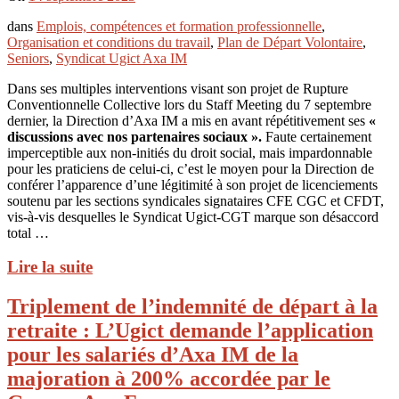
dans
Emplois, compétences et formation professionnelle
,
Organisation et conditions du travail
,
Plan de Départ Volontaire
,
Seniors
,
Syndicat Ugict Axa IM
Dans ses multiples interventions visant son projet de Rupture
Conventionnelle Collective lors du Staff Meeting du 7 septembre
dernier, la Direction d’Axa IM a mis en avant répétitivement ses
«
discussions avec nos partenaires sociaux ».
Faute certainement
imperceptible aux non-initiés du droit social, mais impardonnable
pour les praticiens de celui-ci, c’est le moyen pour la Direction de
conférer l’apparence d’une légitimité à son projet de licenciements
soutenu par les sections syndicales signataires CFE CGC et CFDT,
vis-à-vis desquelles le Syndicat Ugict-CGT marque son désaccord
total …
Lire la suite
Triplement de l’indemnité de départ à la
retraite : L’Ugict demande l’application
pour les salariés d’Axa IM de la
majoration à 200% accordée par le