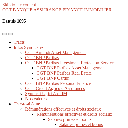
Skip to the content
CGT BANQUE ASSURANCE FINANCE IMMOBILIER
Depuis 1895
Toggle
Toggle
the
the
Tracts
mobile
search
Infos Syndicales
menu
field
CGT Amundi Asset Management
CGT BNP Paribas
CGT BNP Paribas Investment Protection Services
CGT BNP Paribas Asset Management
CGT BNP Paribas Real Estate
CGT BNP Cardif
CGT BNP Paribas Personal Finance
CGT Credit Agricole Assurances
Syndicat Ugict Axa IM
Nos valeurs
Trac-to-thèque
Rémunérations effectives et droits sociaux
Rémunérations effectives et droits sociaux
Salaires primes et bonus
Salaires primes et bonus