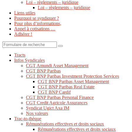
Loi – règlements – juridique
Loi – règlements – juridique
Liens utiles
Pourquoi se syndiquer ?
Pour plus d’informations,
Appel à cotisations …
Adhérer !
Search
Tracts
Infos Syndicales
CGT Amundi Asset Management
CGT BNP Paribas
CGT BNP Paribas Investment Protection Services
CGT BNP Paribas Asset Management
CGT BNP Paribas Real Estate
CGT BNP Cardif
CGT BNP Paribas Personal Finance
CGT Credit Agricole Assurances
Syndicat Ugict Axa IM
Nos valeurs
Trac-to-thèque
Rémunérations effectives et droits sociaux
Rémunérations effectives et droits sociaux