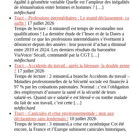
égalité à géométrie variable Quelle est l’ampleur des inégalités
de rémunération entre femmes et hommes ? […]
mhflechard
Tract – Professions intermédiaires : Le grand déclassement, ça
suffit !
17 juillet 2026
Temps de lecture : 4 minutesIl est temps de reconnaître nos
qualifications ! La dernière étude de l’Insee et de la Dares a
confirmé ce que les professions intermédiaires s’évertuent à
dénoncer depuis des années : leur pouvoir d’achat a diminué
entre 2019 et 2024. Les derniers résultats du baromètre
ViaVoice/ Secafi, commandé par la CGT […]
mhflechard
Tract – Accidents du travail : après la blessure, la double peine
?
17 juillet 2026
Temps de lecture : 2 minutesLa branche Accidents du travail –
Maladies professionnelles de la Sécurité sociale est financée à
97 % par les cotisations patronales. Normal : c’est l’obligation
des employeurs d’assurer la santé et la sécurité de leurs
salarié·es. Quand un·e salarié·e est blessé·e ou tombe malade
du fait de son travail, c’est cette […]
mhflechard
Tract – Canicules et crise environ­nementale : stop aux
déclarations sans lendemain !
10 juillet 2026
Temps de lecture : 3 minutesLa crise est systémique Cet été
encore, la France et l’Europe subissent canicules historiques,