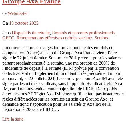
Groupe Axa France
de
Webmaster
On
13 octobre 2022
dans
Dispositifs de retraite
,
Emplois et parcours professionnels
GPEC
,
Rémunérations effectives et droits sociaux
,
Seniors
Un nouvel accord sur la gestion prévisionnelle des emplois et
compétences (Gpec) au sein du Groupe Axa France vient d’être
signé le 22 juillet dernier. Son article 78.1 prévoit, pour les salariés
partant prochainement à la retraite, une majoration de 200% de
l’indemnité de départ à la retraite (IDR) prévue par la convention
collective, soit un
triplement
du montant. Très précisément un an
auparavant, le 22 juillet 2021, l’accord Gpec pour Axa IM avait été
signé par les mêmes syndicats, sans l’appui du Syndicat Ugict Axa
IM, car il ne prévoyait aucune majoration de l’IDR. Deux poids
deux mesures ? L’Ugict Axa IM pense qu’il ne faut pas instaurer de
règles différenciées sur les retraites au sein du Groupe Axa, et
demande donc l’application pour les salariés d’Axa IM de la
majoration à 200% de l’IDR …
Lire la suite