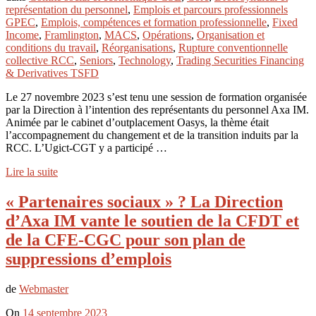
représentation du personnel
,
Emplois et parcours professionnels
GPEC
,
Emplois, compétences et formation professionnelle
,
Fixed
Income
,
Framlington
,
MACS
,
Opérations
,
Organisation et
conditions du travail
,
Réorganisations
,
Rupture conventionnelle
collective RCC
,
Seniors
,
Technology
,
Trading Securities Financing
& Derivatives TSFD
Le 27 novembre 2023 s’est tenu une session de formation organisée
par la Direction à l’intention des représentants du personnel Axa IM.
Animée par le cabinet d’outplacement Oasys, la thème était
l’accompagnement du changement et de la transition induits par la
RCC. L’Ugict-CGT y a participé …
Lire la suite
« Partenaires sociaux » ? La Direction
d’Axa IM vante le soutien de la CFDT et
de la CFE-CGC pour son plan de
suppressions d’emplois
de
Webmaster
On
14 septembre 2023